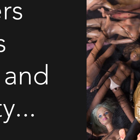
rs
s
 and
y...