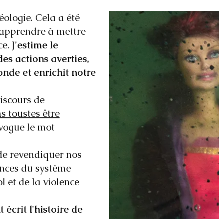
éologie. Cela a été
d'apprendre à mettre
ce.
J'estime le
es actions averties,
nde et enrichit notre
discours de
 toustes être
 vogue le mot
de revendiquer nos
ences du système
l et de la violence
écrit l'histoire de