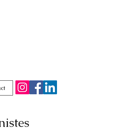
ct
nistes