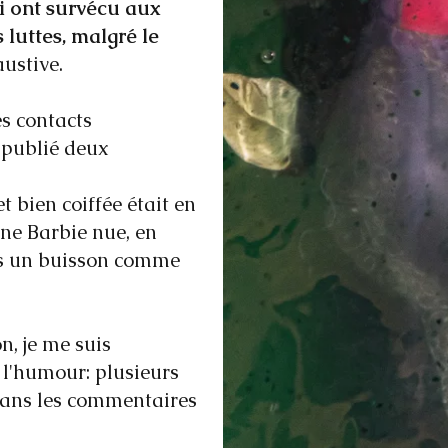
i ont survécu aux
 luttes, malgré le
ustive.
es contacts
 publié deux
t bien coiffée était en
une Barbie nue, en
ns un buisson comme
n, je me suis
 l'humour: plusieurs
 dans les commentaires