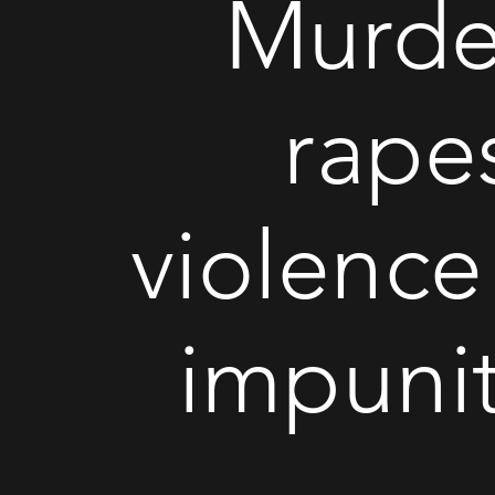
Murde
rape
violence
impunit