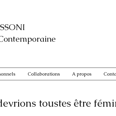
SSONI
 Contemporaine
sonnels
Collaborations
A propos
Conta
evrions toustes être fémi