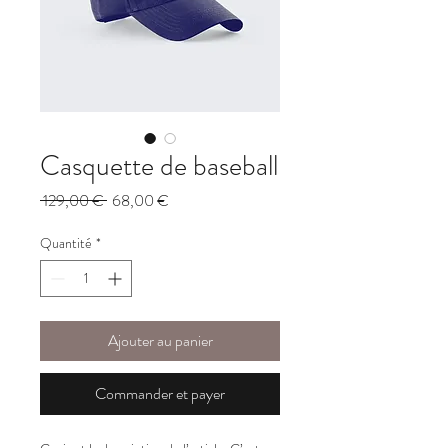
Casquette de baseball
Prix
Prix
 129,00 € 
68,00 €
original
promotionnel
Quantité
*
Ajouter au panier
Commander et payer