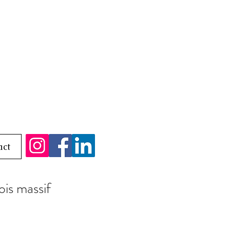
act
ois massif