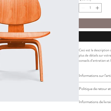
Ceci est la description d
plus de détails sur votre 
conseils d’entretien et 
Informations sur l'arti
C'est l'endroit idéal po
Politique de retour 
telles que les 
tailles di
instructions d'entretie
C'est l'endroit idéal po
utiliser cet espace pour
Informations de livra
s'ils ne sont pas satisfai
les avantages que vos cl
C'est l'endroit idéal p