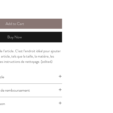
Add to Cart
Buy Now
e l’article. C’est l’endroit idéal pour ajouter 
article, tels que la taille, la matière, les 
les instructions de nettoyage. (edited)
cle
ur ajouter des informations sur votre article, 
et de remboursement
sponibles
, 
les matériaux utilisés
, 
les 
n et de nettoyage
. Vous pouvez également 
ur informer vos clients de la marche à suivre 
 expliquer ce qui rend cet article spécial et 
ison
ts de leur achat.
ients peuvent en tirer.
our ajouter des informations supplémentaires 